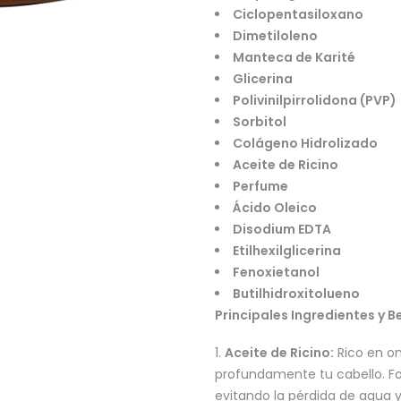
Ciclopentasiloxano
Dimetiloleno
Manteca de Karité
Glicerina
Polivinilpirrolidona (PVP)
Sorbitol
Colágeno Hidrolizado
Aceite de Ricino
Perfume
Ácido Oleico
Disodium EDTA
Etilhexilglicerina
Fenoxietanol
Butilhidroxitolueno
Principales Ingredientes y B
Aceite de Ricino:
Rico en om
profundamente tu cabello. Fo
evitando la pérdida de agua y