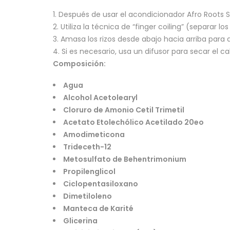
Después de usar el acondicionador Afro Roots Sa
Utiliza la técnica de “finger coiling” (separar 
Amasa los rizos desde abajo hacia arriba para 
Si es necesario, usa un difusor para secar el ca
Composición:
Agua
Alcohol Acetolearyl
Cloruro de Amonio Cetil Trimetil
Acetato Etolechólico Acetilado 20eo
Amodimeticona
Trideceth-12
Metosulfato de Behentrimonium
Propilenglicol
Ciclopentasiloxano
Dimetiloleno
Manteca de Karité
Glicerina