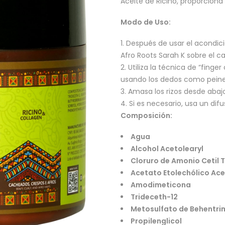
Aceite de Ricino, proporciona 
Modo de Uso:
Después de usar el acondici
Afro Roots Sarah K sobre el 
Utiliza la técnica de “finger
usando los dedos como peine
Amasa los rizos desde abajo
Si es necesario, usa un difu
Composición:
Agua
Alcohol Acetolearyl
Cloruro de Amonio Cetil T
Acetato Etolechólico Ace
Amodimeticona
Trideceth-12
Metosulfato de Behentr
Propilenglicol