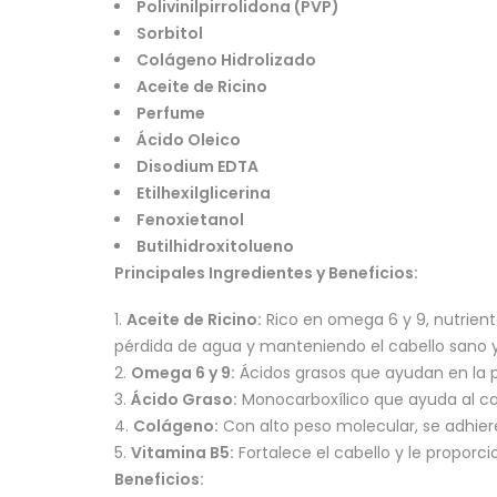
Polivinilpirrolidona (PVP)
Sorbitol
Colágeno Hidrolizado
Aceite de Ricino
Perfume
Ácido Oleico
Disodium EDTA
Etilhexilglicerina
Fenoxietanol
Butilhidroxitolueno
Principales Ingredientes y Beneficios:
Aceite de Ricino:
Rico en omega 6 y 9, nutrient
pérdida de agua y manteniendo el cabello sano y
Omega 6 y 9:
Ácidos grasos que ayudan en la pr
Ácido Graso:
Monocarboxílico que ayuda al cab
Colágeno:
Con alto peso molecular, se adhiere 
Vitamina B5:
Fortalece el cabello y le proporcio
Beneficios: