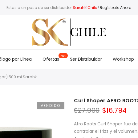
Estas a un paso de ser distribuidor
SarahK|Chile
!
Regístrate Ahora
logo por Línea
Ofertas
Ser Distribuidor
Workshop
gar) 500 ml Sarahk
Curl Shaper AFRO ROOTS
VENDIDO
$
27.990
$
16.794
Afro Roots Curl Shaper fue des
controlar el frizz y el volum