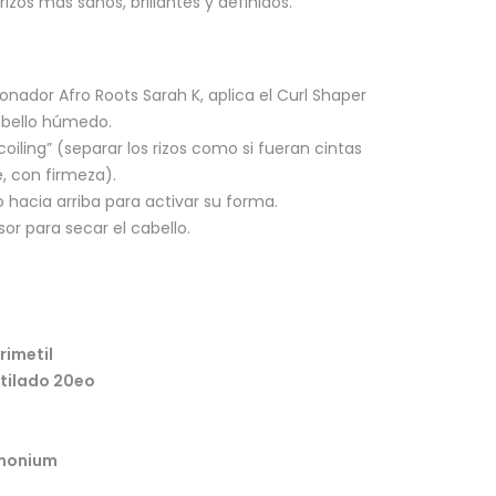
rizos más sanos, brillantes y definidos.
onador Afro Roots Sarah K, aplica el Curl Shaper
cabello húmedo.
 coiling” (separar los rizos como si fueran cintas
, con firmeza).
 hacia arriba para activar su forma.
sor para secar el cabello.
rimetil
tilado 20eo
imonium