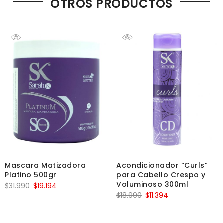
OTROS PRODUCTOS
Mascara Matizadora
Acondicionador “Curls”
Platino 500gr
para Cabello Crespo y
Voluminoso 300ml
$
31.990
$
19.194
$
18.990
$
11.394