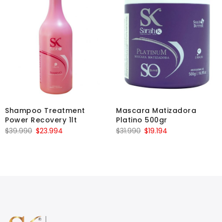
Shampoo Treatment
Mascara Matizadora
Power Recovery 1lt
Platino 500gr
$
39.990
$
23.994
$
31.990
$
19.194