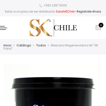
+562 2287 5000
Estas a un paso de ser distribuidor
SarahK|Chile
!
Regístrate Ahora
0
Inicio
Catálogo
Todos
Mascara Regeneradora 1kl “SK
Enjoy”