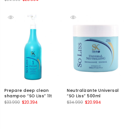
Prepare deep clean
Neutralizante Universal
shampoo “SO Liss” 1lt
“SO Liss” 500ml
$
33.990
$
20.394
$
34.990
$
20.994