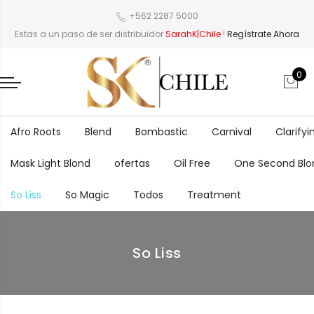
+562 2287 5000
Estas a un paso de ser distribuidor
SarahK|Chile
!
Regístrate Ahora
0
Afro Roots
Blend
Bombastic
Carnival
Clarifyi
Mask Light Blond
ofertas
Oil Free
One Second Blo
So Liss
So Magic
Todos
Treatment
So Liss