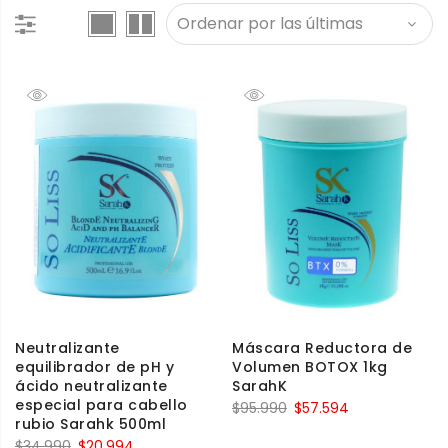
Neutralizante
Máscara Reductora de
equilibrador de pH y
Volumen BOTOX 1kg
ácido neutralizante
SarahK
especial para cabello
$
95.990
$
57.594
rubio Sarahk 500ml
$
34.990
$
20.994