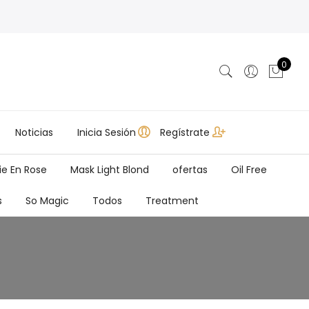
0
Noticias
Inicia Sesión
Regístrate
ie En Rose
Mask Light Blond
ofertas
Oil Free
s
So Magic
Todos
Treatment