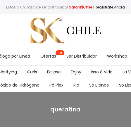
Estas a un paso de ser distribuidor
SarahK|Chile
!
Regístrate Ahora
logo por Línea
Ofertas
Ser Distribuidor
Workshop
larifying
Curls
Eclipse
Enjoy
Isso é Vida
La V
róxido de Hidrógeno
Pó Plex
Rio
So Blonde
So Lis
queratina