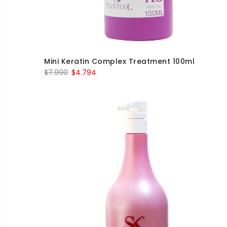
Mini Keratin Complex Treatment 100ml
$
7.990
$
4.794