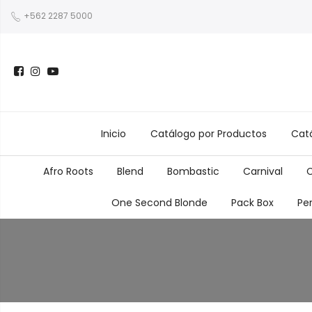
+562 2287 5000
Inicio
Catálogo por Productos
Catá
Afro Roots
Blend
Bombastic
Carnival
C
One Second Blonde
Pack Box
Pe