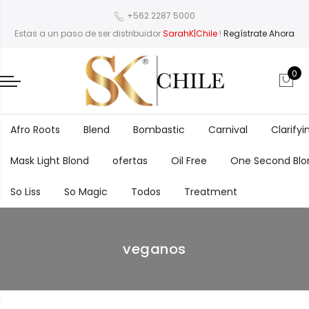
+562 2287 5000
Estas a un paso de ser distribuidor
SarahK|Chile
!
Regístrate Ahora
0
Afro Roots
Blend
Bombastic
Carnival
Clarifyi
Mask Light Blond
ofertas
Oil Free
One Second Blo
So Liss
So Magic
Todos
Treatment
veganos