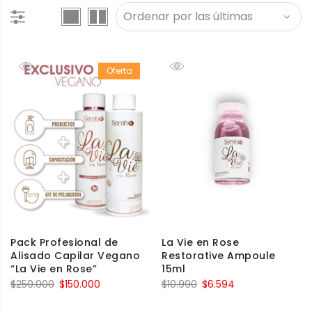
Oferta
Pack Profesional de
La Vie en Rose
Alisado Capilar Vegano
Restorative Ampoule
“La Vie en Rose”
15ml
$
250.000
$
150.000
$
10.990
$
6.594