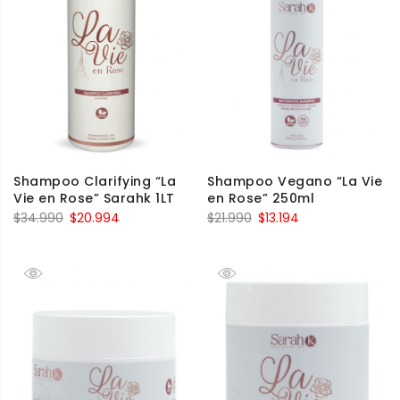
Shampoo Clarifying “La
Shampoo Vegano “La Vie
Vie en Rose” Sarahk 1LT
en Rose” 250ml
$
34.990
$
20.994
$
21.990
$
13.194