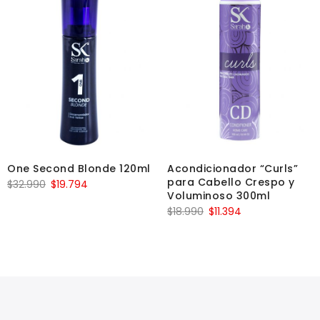
One Second Blonde 120ml
Acondicionador “Curls”
para Cabello Crespo y
$
32.990
$
19.794
Voluminoso 300ml
$
18.990
$
11.394