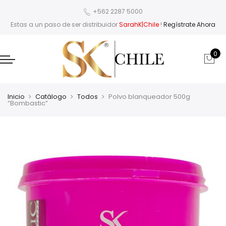
+562 2287 5000
Estas a un paso de ser distribuidor
SarahK|Chile
!
Regístrate Ahora
0
Inicio
Catálogo
Todos
Polvo blanqueador 500g
“Bombastic”