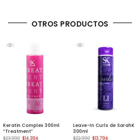
OTROS PRODUCTOS
Keratin Complex 300ml
Leave-In Curls de SarahK
“Treatment”
300ml
$
23.990
$
14.394
$
22.990
$
13.794