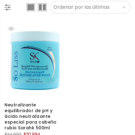
Neutralizante
equilibrador de pH y
ácido neutralizante
especial para cabello
rubio Sarahk 500ml
$
34.990
$
20.994