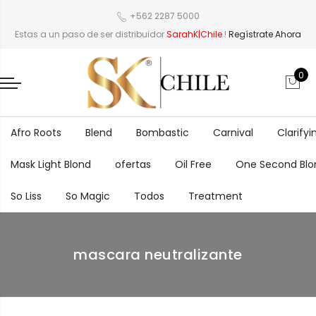
+562 2287 5000
Estas a un paso de ser distribuidor
SarahK|Chile
!
Regístrate Ahora
0
Afro Roots
Blend
Bombastic
Carnival
Clarifyi
Mask Light Blond
ofertas
Oil Free
One Second Blo
So Liss
So Magic
Todos
Treatment
mascara neutralizante