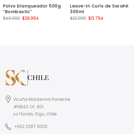
Polvo blanqueador 500g
Leave-In Curls de SarahK
“Bombastic”
300ml
$
49.990
$
29.994
$
22.990
$
13.794
Vicuña Mackenna Poniente
#6843 Of. 601
La Florida, Stgo, Chile
+562 2287 5000